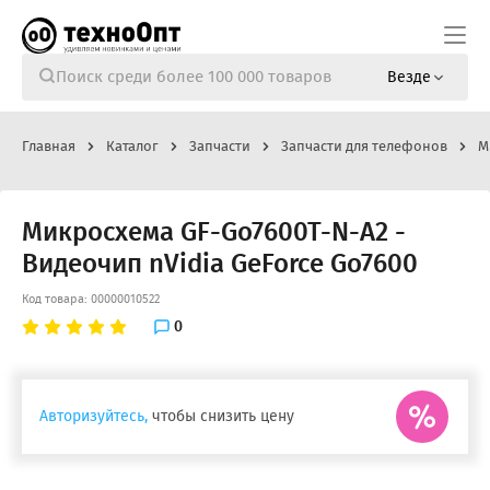
Везде
Главная
Каталог
Запчасти
Запчасти для телефонов
М
Микросхема GF-Go7600T-N-A2 -
Видеочип nVidia GeForce Go7600
Код товара: 00000010522
0
Авторизуйтесь,
чтобы снизить цену