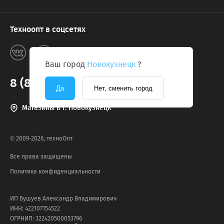
Техноопт в соцсетях
Ваш город
Новокузнецк
?
8 (800) 775-2131
Да
Нет, сменить город
Магазины в г. Новокузнецк
© 2009-2026, техноОпт
Все права защищены
Политика конфиденциальности
ИП Бушуев Александр Владимирович
ИНН: 422107154522
ОГРНИП: 322420500053796