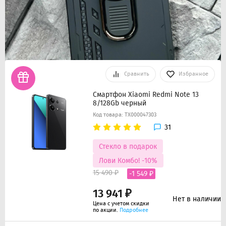
Сравнить
Избранное
Смартфон Xiaomi Redmi Note 13
8/128Gb черный
Код товара: ТХ000047303
31
Стекло в подарок
Лови Комбо! -10%
15 490 ₽
-1 549 ₽
13 941 ₽
Нет в наличии
Цена с учетом скидки
по акции.
Подробнее