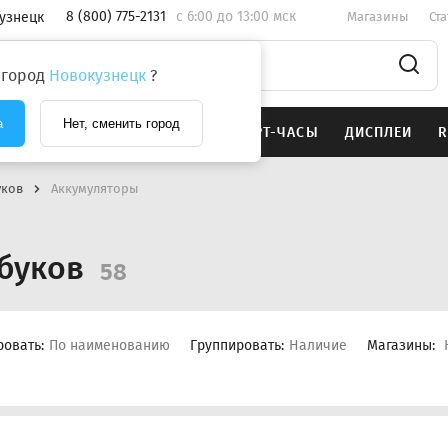
8 (800) 775-2131
c 6:00 до 13:00 мск
узнецк
Магазины
Ст
 город
Новокузнецк
?
а
Нет, сменить город
SAMSUNG
НАУШНИКИ
СМАРТ-ЧАСЫ
ДИСПЛЕИ
R
уков
Аккумуляторы
буков
58
ровать:
По наименованию
Группировать:
Наличие
Магазины: