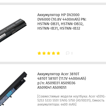
Аккумулятор HP DV2000
DV6000 (10.8V 4400mAh) PN:
HSTNN-DB31, HSTNN-DB32,
HSTNN-IB31, HSTNN-IB32
0
Аккумулятор Acer 3810T
4810T 5810T (11.1V 4400mAh)
p/n: AS09D31 AS09D36
AS09D41 AS09D51
[Совместимые модели ноутбука: Acer 4551G 4
5253 5333 5551 5741G 5750 (AS10D31), Емкость
аккумулятора: 4400 mAh]