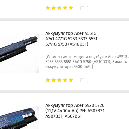
0
Аккумулятор Acer 4551G
4741 4771G 5253 5333 5551
5741G 5750 (AS10D31)
[Совместимые модели ноутбука: Acer 4551G 4
5253 5333 5551 5741G 5750 (AS10D31), Емкость
аккумулятора: 4400 mAh]
0
Аккумулятор Acer 5920 5720
(11,1V 4400mAh) PN: AS07B31,
AS07B31, AS07B61