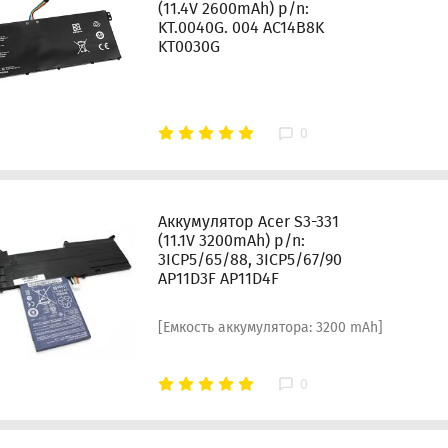
(11.4V 2600mAh) p/n:
KT.0040G. 004 AC14B8K
KT0030G
0
Аккумулятор Acer S3-331
(11.1V 3200mAh) p/n:
3ICP5/65/88, 3ICP5/67/90
AP11D3F AP11D4F
[Емкость аккумулятора: 3200 mAh]
0