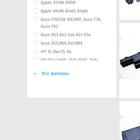
Apple A1398 A1618
Apple A1496 A1405 A1466
Asus F705UB-BX296T, Asus F7K,
Asus F82
Asus K53 K43 X44 X53 X54
Asus X553MA X453MA
HP 15-bw/15-bs
HP DV4-5000, DV6-7000, DV6-
8000
Все фильтры
HP G42 G62 DV6-6000
Lenovo G580 G480 V480 Y480
MSI CR650, MSI CX650, MSI
FR400, MSI FR600, MSI FR610,
MSI FR620, MSI FR700, MSI
FX400, MSI FX420, MSI FX600,
MSI FX603, MSI FX610, MSI
FX620, MSI FX6
MSI CX640 A6400 CR640