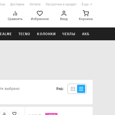
атьи
Доставка
Оплата
Рассрочка и кредит
Еще
Сравнить
Избранное
Вход
Корзина
EALME
TECNO
КОЛОНКИ
ЧЕХЛЫ
АКБ
Не выбрано
Вид: