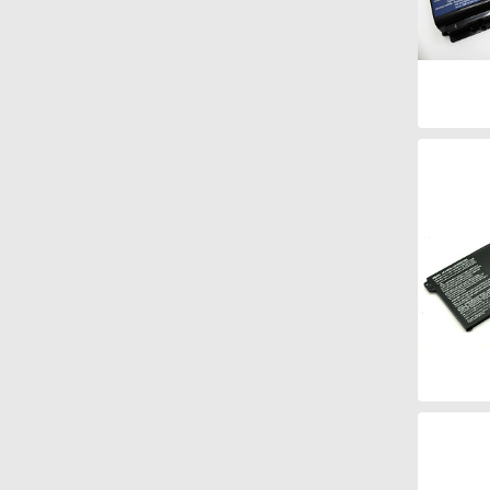
Samsung
R425/R428/R430/R510/R519
Toshiba C850/L850/C800