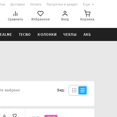
атьи
Доставка
Оплата
Рассрочка и кредит
Еще
Сравнить
Избранное
Вход
Корзина
EALME
TECNO
КОЛОНКИ
ЧЕХЛЫ
АКБ
Не выбрано
Вид: