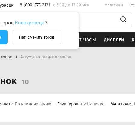
8 (800) 775-2131
c 6:00 до 13:00 мск
узнецк
Магазины
Ст
 город
Новокузнецк
?
а
Нет, сменить город
SAMSUNG
НАУШНИКИ
СМАРТ-ЧАСЫ
ДИСПЛЕИ
R
олонок
Аккумуляторы для колонок
онок
10
ровать:
По наименованию
Группировать:
Наличие
Магазины: