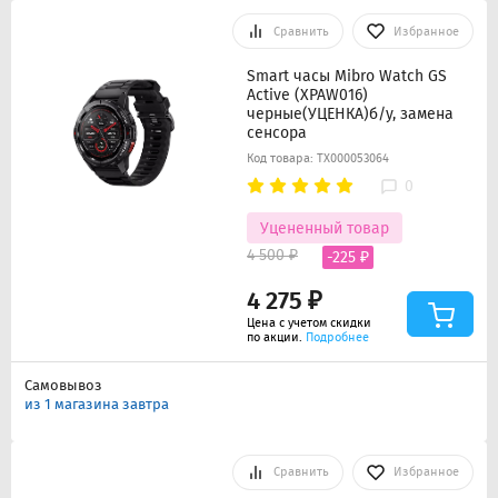
Сравнить
Избранное
Smart часы Mibro Watch GS
Active (XPAW016)
черные(УЦЕНКА)б/у, замена
сенсора
Код товара: ТХ000053064
0
Уцененный товар
4 500 ₽
-225 ₽
4 275 ₽
Цена с учетом скидки
по акции.
Подробнее
Самовывоз
из 1 магазина завтра
Сравнить
Избранное