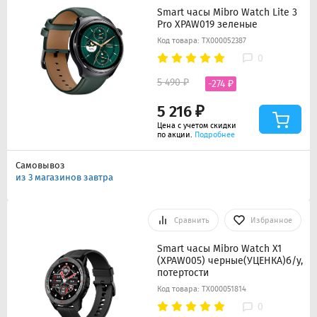
Smart часы Mibro Watch Lite 3
Pro XPAW019 зеленые
Код товара: ТХ000052387
0
5 490 ₽
-274 ₽
5 216 ₽
Цена с учетом скидки
по акции.
Подробнее
Самовывоз
из 3 магазинов завтра
Сравнить
Избранное
Smart часы Mibro Watch X1
(XPAW005) черные(УЦЕНКА)б/у,
потертости
Код товара: ТХ000051814
0