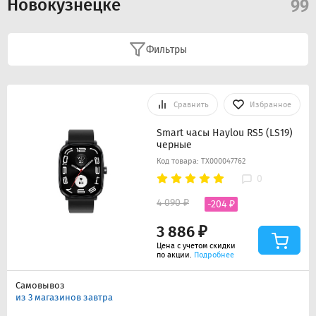
Новокузнецке
99
Фильтры
Сравнить
Избранное
Smart часы Haylou RS5 (LS19)
черные
Код товара: ТХ000047762
0
4 090 ₽
-204 ₽
3 886 ₽
Цена с учетом скидки
по акции.
Подробнее
Самовывоз
из 3 магазинов завтра