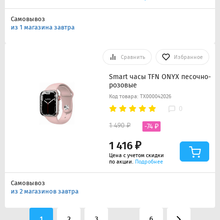
Самовывоз
из 1 магазина завтра
Сравнить
Избранное
Smart часы TFN ONYX песочно-
розовые
Код товара: ТХ000042026
0
1 490 ₽
-74 ₽
1 416 ₽
Цена с учетом скидки
по акции.
Подробнее
Самовывоз
из 2 магазинов завтра
1
2
3
...
6