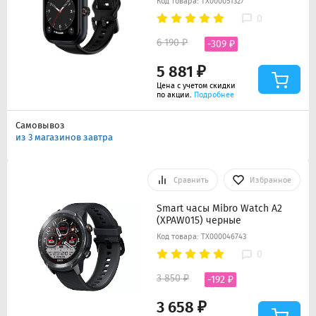
Код товара: ТХ000051327
0
6 190 ₽
-309 ₽
5 881 ₽
Цена с учетом скидки
по акции.
Подробнее
Самовывоз
из 3 магазинов завтра
Сравнить
Избранное
Smart часы Mibro Watch A2
(XPAW015) черные
Код товара: ТХ000046743
0
3 850 ₽
-192 ₽
3 658 ₽