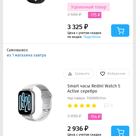
Уцененный товар
3 500 ₽
-175 ₽
3 325 ₽
Цена с учетом скидки
по акции.
Подробнее
Самовывоз
из 1 магазина завтра
Сравнить
Избранное
Smart часы Redmi Watch 5
Active серебро
Код товара: ТХ000053144
0
3 090 ₽
-154 ₽
2 936 ₽
Цена с учетом скидки