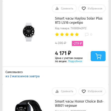
Сравнить
Избранное
Smart часы Haylou Solar Plus
RT3 LS16 серебро
Код товара: ТХ000042972
0
4 390 ₽
-219 ₽
4 171 ₽
Цена с учетом скидки
по акции.
Подробнее
Самовывоз
из 2 магазинов завтра
Сравнить
Избранное
Smart часы Honor Choice Bot-
WB01 черные