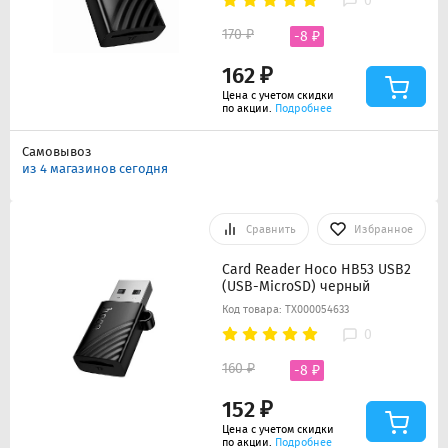
0
170 ₽
-8 ₽
162 ₽
Цена с учетом скидки
по акции.
Подробнее
Самовывоз
из 4 магазинов сегодня
Сравнить
Избранное
Card Reader Hoco HB53 USB2
(USB-MicroSD) черный
Код товара: ТХ000054633
0
160 ₽
-8 ₽
152 ₽
Цена с учетом скидки
по акции.
Подробнее