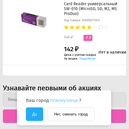
Card Reader универсальный
SW-010 (MicroSD, SD, M2, MS
ProDuo)
Код товара: 00000011614
0
149 ₽
-7 ₽
142 ₽
Нет в наличии
Цена с учетом скидки
по акции.
Подробнее
Узнавайте первыми об акциях
Ваш город
Новокузнецк
?
Да
Нет, сменить город
Подписаться