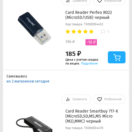
Сравнить
Избранное
Card Reader Perfeo R022
(MicroSD/USB) черный
Код товара: ТХ000054452
0
195 ₽
-10 ₽
185 ₽
Цена с учетом скидки
по акции.
Подробнее
Самовывоз
из 2 магазинов сегодня
Сравнить
Избранное
Card Reader Smartbuy 717-K
(MicroSD,SD,MS,MS Micro
(M2),MMC) черный
Код товара: ТХ000054478