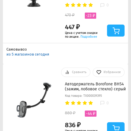
0
470 ₽
-23 ₽
447 ₽
Цена с учетом скидки
по акции.
Подробнее
Самовывоз
из 5 магазинов сегодня
Сравнить
Избранное
Автодержатель Borofone BH54
(зажим, лобовое стекло) серый
Код товара: ТХ000039395
0
880 ₽
-44 ₽
836 ₽
Цена с учетом скидки