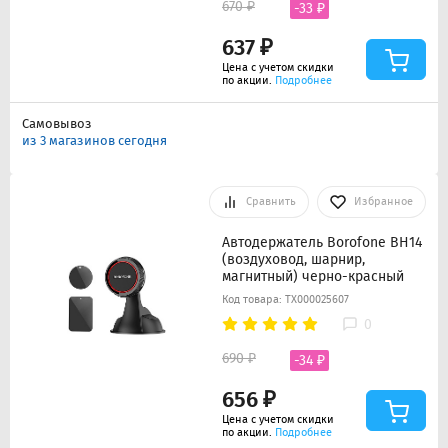
670 ₽
-33 ₽
637 ₽
Цена с учетом скидки
по акции.
Подробнее
Самовывоз
из 3 магазинов сегодня
Сравнить
Избранное
Автодержатель Borofone BH14
(воздуховод, шарнир,
магнитный) черно-красный
Код товара: ТХ000025607
0
690 ₽
-34 ₽
656 ₽
Цена с учетом скидки
по акции.
Подробнее