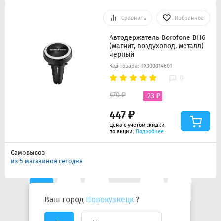
Сравнить
Избранное
Автодержатель Borofone BH6
(магнит, воздуховод, металл)
черный
Код товара: ТХ000014601
0
470 ₽
-23 ₽
447 ₽
Цена с учетом скидки
по акции.
Подробнее
Самовывоз
из 5 магазинов сегодня
1
2
3
...
30
Ваш город
Новокузнецк
?
Показать ещё