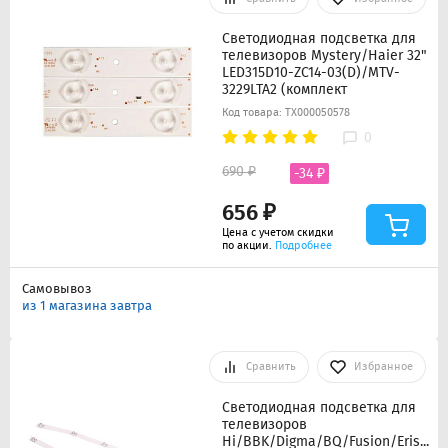
Светодиодная подсветка для
телевизоров Mystery/Haier 32"
LED315D10-ZC14-03(D)/MTV-
3229LTA2 (комплект
Код товара: ТХ000050578
0
690 ₽
-34 ₽
656 ₽
Цена с учетом скидки
по акции.
Подробнее
Самовывоз
из 1 магазина завтра
Сравнить
Избранное
Светодиодная подсветка для
телевизоров
Hi/BBK/Digma/BQ/Fusion/Erisson