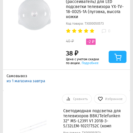
(рассеиватель) для LED
подсветки телевизора YX-TV-
18-0D25-1A (пуговка, высота
ножки
Код товара: ТХ000050573
0
40 ₽
-2 ₽
38 ₽
Цена с учетом скидки
по акции.
Подробнее
Самовывоз
из 1 магазина завтра
Сравнить
Избранное
Светодиодная подсветка для
телевизоров BBK/Telefunken
32" MS-L2391 V1 2018-3-
5/32LEM-1027/TS2C (комп
Код товара: ТХ000050574