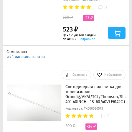
0
550 ₽
-27 ₽
523 ₽
Цена с учетом скидки
по акции.
Подробнее
Самовывоз
из 1 магазина завтра
Сравнить
Избранное
Светодиодная подсветка для
телевизоров
Grundig/AKAI/TCL/Thomson/Sharp
40" 40INCH-L1S-60/40VLE6142C (
Код товара: ТХ000050575
0
690 ₽
-34 ₽