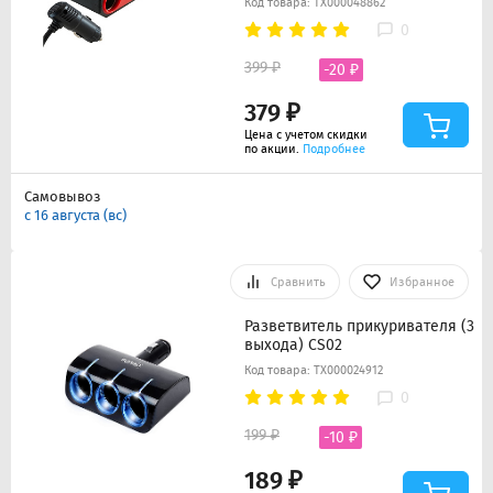
Код товара: ТХ000048862
0
399 ₽
-20 ₽
379 ₽
Цена с учетом скидки
по акции.
Подробнее
Самовывоз
с 16 августа (вс)
Сравнить
Избранное
Разветвитель прикуривателя (3
выхода) CS02
Код товара: ТХ000024912
0
199 ₽
-10 ₽
189 ₽