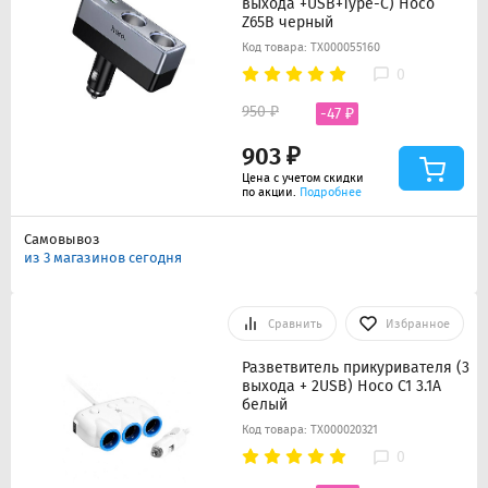
выхода +USB+Type-C) Hoco
Z65B черный
Код товара: ТХ000055160
0
950 ₽
-47 ₽
903 ₽
Цена с учетом скидки
по акции.
Подробнее
Самовывоз
из 3 магазинов сегодня
Сравнить
Избранное
Разветвитель прикуривателя (3
выхода + 2USB) Hoco C1 3.1A
белый
Код товара: ТХ000020321
0