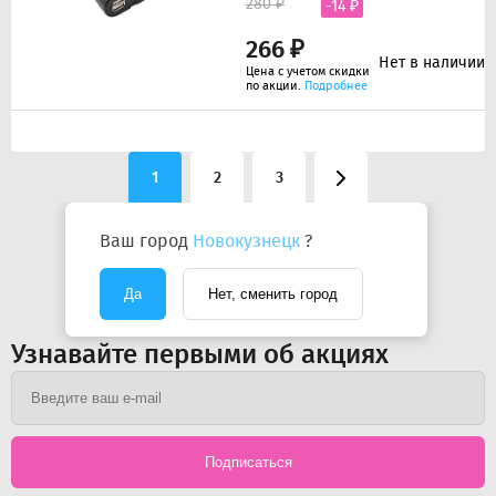
280 ₽
-14 ₽
266 ₽
Нет в наличии
Цена с учетом скидки
по акции.
Подробнее
1
2
3
Показать ещё
Ваш город
Новокузнецк
?
Да
Нет, сменить город
Узнавайте первыми об акциях
Подписаться