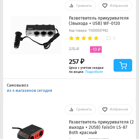
Сравнить
Избранное
Разветвитель прикуривателя
(3выхода + USB) WF-0120
Код товара: ТХ000037982
0
270 ₽
-13 ₽
257 ₽
Цена с учетом скидки
по акции.
Подробнее
Самовывоз
из 4 магазинов сегодня
Сравнить
Избранное
Разветвитель прикуривателя (2
выхода + 2USB) FaisOn LS-87
Both красный