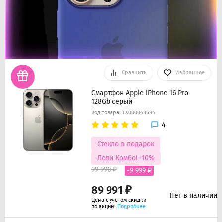
Сравнить
Избранное
Смартфон Apple iPhone 16 Pro
128Gb серый
Код товара: ТХ000048684
4
Стекло в подарок
Лови Комбо! -10%
99 990 ₽
-9 999 ₽
89 991 ₽
Нет в наличии
Цена с учетом скидки
по акции.
Подробнее