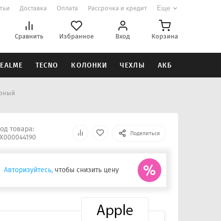
атьи
Доставка
Оплата
Рассрочка и кредит
Еще
Сравнить
Избранное
Вход
Корзина
EALME
TECNO
КОЛОНКИ
ЧЕХЛЫ
АКБ
ерный
од товара:
Поделиться
Х000044190
Авторизуйтесь,
чтобы снизить цену