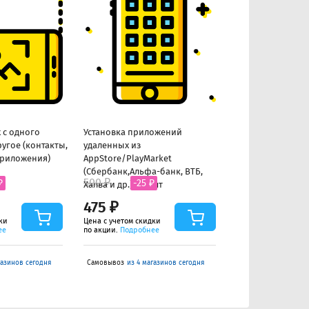
 с одного
Установка приложений
Наклеивание чу
ругое (контакты,
удаленных из
приложения)
AppStore/PlayMarket
(Сбербанк,Альфа-банк, ВТБ,
500 ₽
500 ₽
₽
-25 ₽
-25 ₽
Халва и др.) до 5шт
475 ₽
475 ₽
ки
Цена с учетом скидки
Цена с учетом скид
ее
по акции.
Подробнее
по акции.
Подробне
газинов сегодня
Самовывоз
из 4 магазинов сегодня
Самовывоз
из 4 маг