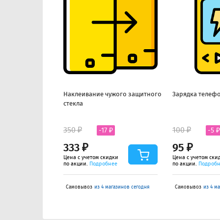
Наклеивание чужого защитного
Зарядка телефо
стекла
350 ₽
100 ₽
-17 ₽
-5 ₽
333 ₽
95 ₽
Цена с учетом скидки
Цена с учетом ски
по акции.
Подробнее
по акции.
Подроб
Самовывоз
из 4 магазинов сегодня
Самовывоз
из 4 м