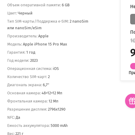
Объем оперативной памяти:
6 GB
Н
Цвет:
Черный
Тип SIM-карты/Поддержка e-SIM:
2 nanoSim
или nanoSim/eSim
П
Производитель:
Apple
1
Модель:
Apple iPhone 15 Pro Max
9
Гарантия:
1 год
Год модели:
2023
Операционная система:
iOS
Пр
Количество SIM-карт:
2
Диагональ экрана:
6,7"
Основная камера:
48+12+12 Мп
Фронтальная камера:
12 Мп
Разрешение дисплея:
2796x1290
NFC:
Да
Емкость аккумулятора:
5000 mAh
Вес:
221 г