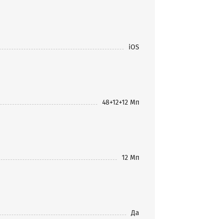
iOS
48+12+12 Мп
12 Мп
Да