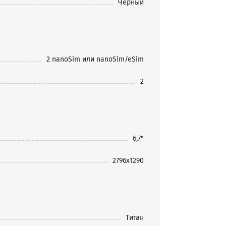
Черный
2 nanoSim или nanoSim/eSim
2
6,7"
2796x1290
Титан