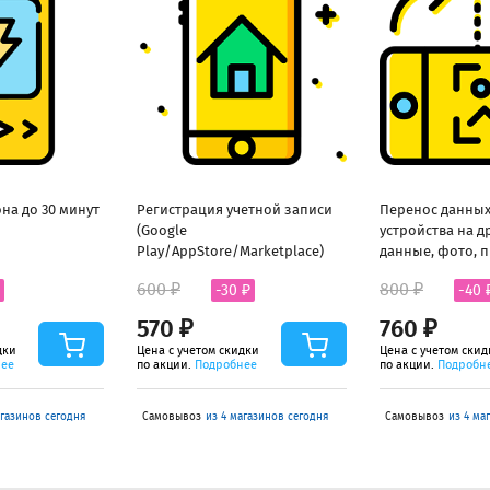
на до 30 минут
Регистрация учетной записи
Перенос данных
(Google
устройства на д
Play/AppStore/Marketplace)
данные, фото, 
600 ₽
800 ₽
-30 ₽
-40 
570 ₽
760 ₽
дки
Цена с учетом скидки
Цена с учетом скид
нее
по акции.
Подробнее
по акции.
Подробн
агазинов сегодня
Самовывоз
из 4 магазинов сегодня
Самовывоз
из 4 ма