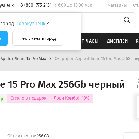
8 (800) 775-2131
c 6:00 до 13:00 мск
узнецк
Магазины
Ст
 город
Новокузнецк
?
а
Нет, сменить город
SAMSUNG
НАУШНИКИ
СМАРТ-ЧАСЫ
ДИСПЛЕИ
R
Apple iPhone 15 Pro Max
Смартфон Apple iPhone 15 Pro Max 256Gb ч
e 15 Pro Max 256Gb черный
К
Т
Стекло в подарок
Лови Комбо! -10%
ар
Объем памяти:
256 GB