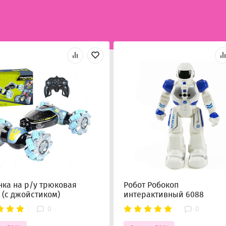
ка на р/у трюковая
Робот Робокоп
 (с джойстиком)
интерактивный 6088
0
0