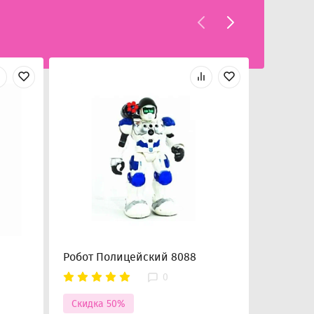
Робот Полицейский 8088
Машинка
водомет
0
Скидка 50%