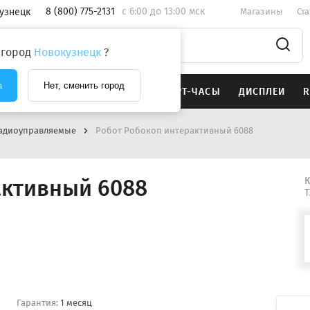
8 (800) 775-2131
c 6:00 до 13:00 мск
узнецк
Магазины
Ст
 город
Новокузнецк
?
а
Нет, сменить город
SAMSUNG
НАУШНИКИ
СМАРТ-ЧАСЫ
ДИСПЛЕИ
R
адиоуправляемые
Робот Робокоп интерактивный 6088
активный 6088
К
Т
Гарантия:
1 месяц