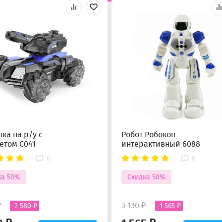
ка на р/у с
Робот Робокоп
етом C041
интерактивный 6088
0
0
ка 50%
Скидка 50%
₽
3 130 ₽
-2 580 ₽
-1 565 ₽