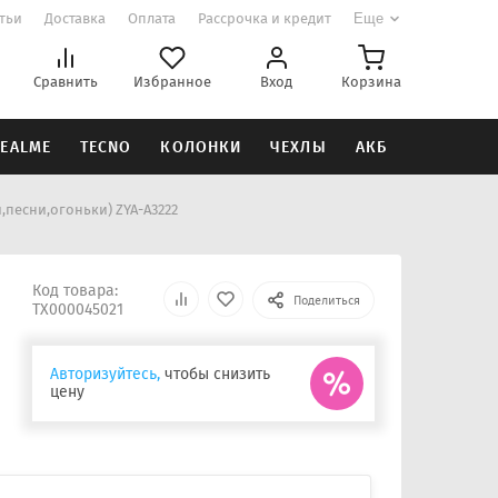
атьи
Доставка
Оплата
Рассрочка и кредит
Еще
Сравнить
Избранное
Вход
Корзина
EALME
TECNO
КОЛОНКИ
ЧЕХЛЫ
АКБ
песни,огоньки) ZYA-A3222
Код товара:
Поделиться
ТХ000045021
Авторизуйтесь,
чтобы снизить
цену