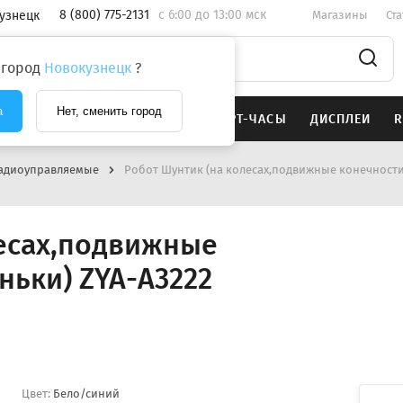
8 (800) 775-2131
c 6:00 до 13:00 мск
узнецк
Магазины
Ст
 город
Новокузнецк
?
а
Нет, сменить город
SAMSUNG
НАУШНИКИ
СМАРТ-ЧАСЫ
ДИСПЛЕИ
R
адиоуправляемые
Робот Шунтик (на колесах,подвижные конечности,
лесах,подвижные
ньки) ZYA-A3222
Цвет:
Бело/синий