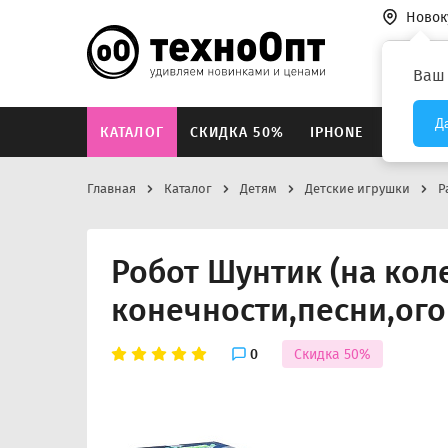
Новок
Везде
Ваш
Д
КАТАЛОГ
СКИДКА 50%
IPHONE
XIAOMI
Главная
Каталог
Детям
Детские игрушки
Р
Робот Шунтик (на ко
конечности,песни,ого
0
Скидка 50%