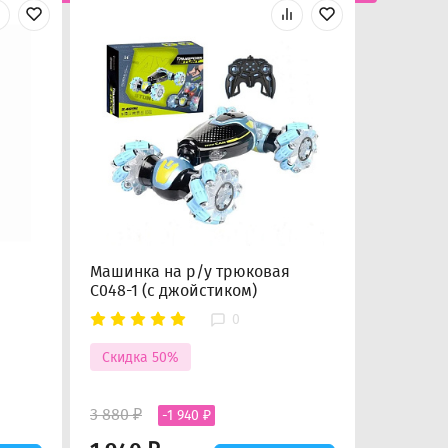
Машинка на р/у трюковая
Робот П
C048-1 (с джойстиком)
0
Скидка
Скидка 50%
4 450 ₽
3 880 ₽
-1 940 ₽
2 225 