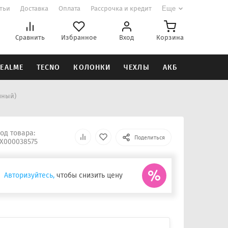
атьи
Доставка
Оплата
Рассрочка и кредит
Еще
Сравнить
Избранное
Вход
Корзина
EALME
TECNO
КОЛОНКИ
ЧЕХЛЫ
АКБ
ачный)
од товара:
Поделиться
Х000038575
Авторизуйтесь,
чтобы снизить цену