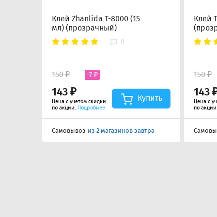
Клей Zhanlida T-8000 (15
Клей T
мл) (прозрачный)
(проз
0
150 ₽
150 ₽
-7 ₽
143 ₽
143 
Купить
Цена с учетом скидки
Цена с у
по акции.
Подробнее
по акции
Самовывоз
из 2 магазинов завтра
Самовы