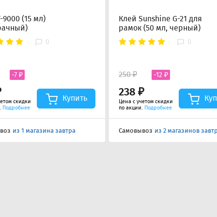
-9000 (15 мл)
Клей Sunshine G-21 для
рачный)
рамок (50 мл, черный)
0
0
250 ₽
-7 ₽
-12 ₽
₽
238 ₽
Купить
Куп
четом скидки
Цена с учетом скидки
.
Подробнее
по акции.
Подробнее
воз
из 1 магазина завтра
Самовывоз
из 2 магазинов завт