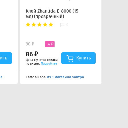
Клей Zhanlida E-8000 (15
Клей Rel
мл) (прозрачный)
рамок (1
0
90 ₽
150 ₽
-4 ₽
86 ₽
143 ₽
ить
Купить
Цена с учетом скидки
Цена с учет
по акции.
Подробнее
по акции.
П
ра
Самовывоз
из 1 магазина завтра
Самовыво