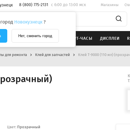
8 (800) 775-2131
c 6:00 до 13:00 мск
узнецк
Магазины
Ст
 город
Новокузнецк
?
а
Нет, сменить город
SAMSUNG
НАУШНИКИ
СМАРТ-ЧАСЫ
ДИСПЛЕИ
R
лы для ремонта
Клей для запчастей
Клей T-9000 (110 мл) (прозр
(прозрачный)
К
Т
Цвет:
Прозрачный