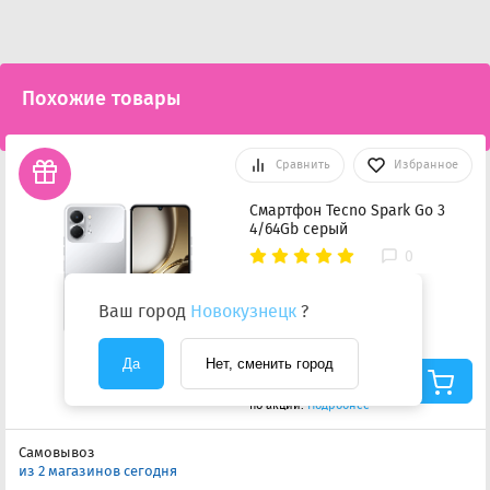
Похожие товары
Сравнить
Избранное
Смартфон Tecno Spark Go 3
4/64Gb серый
0
Стекло в подарок
Ваш город
Новокузнецк
?
8 190 ₽
-819 ₽
7 371 ₽
Да
Нет, сменить город
Цена с учетом скидки
по акции.
Подробнее
Самовывоз
из 2 магазинов сегодня