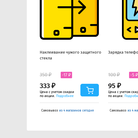
Наклеивание чужого защитного
Зарядка телефо
стекла
350 ₽
100 ₽
-17 ₽
-5 ₽
333 ₽
95 ₽
Цена с учетом скидки
Цена с учетом ски
по акции.
Подробнее
по акции.
Подроб
Самовывоз
из 4 магазинов сегодня
Самовывоз
из 4 м