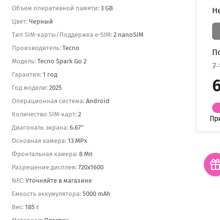
Объем оперативной памяти:
3 GB
Н
Цвет:
Черный
Тип SIM-карты/Поддержка e-SIM:
2 nanoSIM
Производитель:
Tecno
П
Модель:
Tecno Spark Go 2
7 
Гарантия:
1 год
6
Год модели:
2025
Операционная система:
Android
Количество SIM-карт:
2
Пр
Диагональ экрана:
6.67"
Основная камера:
13 MPx
Фронтальная камера:
8 Мп
Разрешение дисплея:
720x1600
NFC:
Уточняйте в магазине
Емкость аккумулятора:
5000 mAh
Вес:
185 г