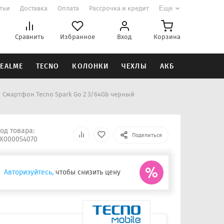
атьи
Доставка
Оплата
Рассрочка и кредит
Еще
Сравнить
Избранное
Вход
Корзина
EALME
TECNO
КОЛОНКИ
ЧЕХЛЫ
АКБ
Смартфон Tecno Spark Go 2 3/64Gb черный
од товара:
Поделиться
Х000054070
Авторизуйтесь,
чтобы снизить цену