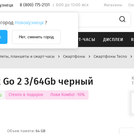
8 (800) 775-2131
c 6:00 до 13:00 мск
узнецк
Магазины
Ст
 город
Новокузнецк
?
а
Нет, сменить город
SAMSUNG
НАУШНИКИ
СМАРТ-ЧАСЫ
ДИСПЛЕИ
R
леты, планшеты и смарт-часы
Смартфоны
Смартфоны Tecno
 Go 2 3/64Gb черный
К
Т
Стекло в подарок
Лови Комбо! -10%
р
Объем памяти:
64 GB