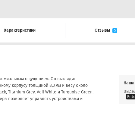
Характеристики
Отзывы
0
премиальным ощущением. Он выглядит
Нашл
кому корпусу толщиной 8,3 мм и весу около
Выдел
ck, Titanium Grey, Veil White и Turquoise Green.
Ente
ера позволяет управлять устройствами и