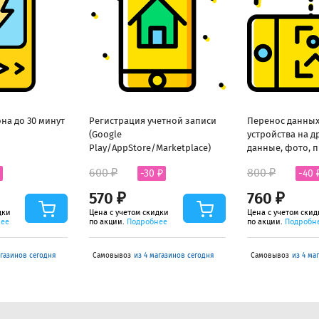
на до 30 минут
Регистрация учетной записи
Перенос данных
(Google
устройства на д
Play/AppStore/Marketplace)
данные, фото, 
600 ₽
800 ₽
-30 ₽
-40 
570 ₽
760 ₽
дки
Цена с учетом скидки
Цена с учетом скид
нее
по акции.
Подробнее
по акции.
Подробн
агазинов сегодня
Самовывоз
из 4 магазинов сегодня
Самовывоз
из 4 ма