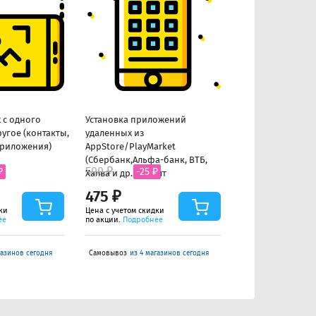
 с одного
Установка приложений
Наклеивание чу
ругое (контакты,
удаленных из
приложения)
AppStore/PlayMarket
(Сбербанк,Альфа-банк, ВТБ,
500 ₽
500 ₽
₽
-25 ₽
-25 ₽
Халва и др.) до 5шт
475 ₽
475 ₽
ки
Цена с учетом скидки
Цена с учетом скид
ее
по акции.
Подробнее
по акции.
Подробне
газинов сегодня
Самовывоз
из 4 магазинов сегодня
Самовывоз
из 4 маг