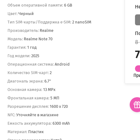
Объем оперативной памяти:
6 GB
Н
Цвет:
Черный
Тип SIM-карты/Поддержка e-SIM:
2 nanoSIM
Производитель:
Realme
П
Модель:
Realme Note 70
8
Гарантия:
1 год
7
Год модели:
2025
Операционная система:
Android
Количество SIM-карт:
2
Пр
Диагональ экрана:
6.7"
Основная камера:
13 MPx
Фронтальная камера:
5 МП
Разрешение дисплея:
1600 x 720
NFC:
Уточняйте в магазине
Емкость аккумулятора:
6300 mAh
Материал:
Пластик