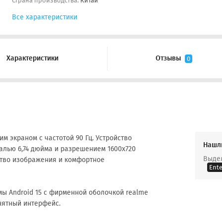
Страна производства:
Китай
Все характеристики
Характеристики
Отзывы
0
м экраном с частотой 90 Гц. Устройство
Нашл
алью 6,74 дюйма и разрешением 1600x720
Выдел
ство изображения и комфортное
Ente
ы Android 15 с фирменной оболочкой realme
онятный интерфейс.