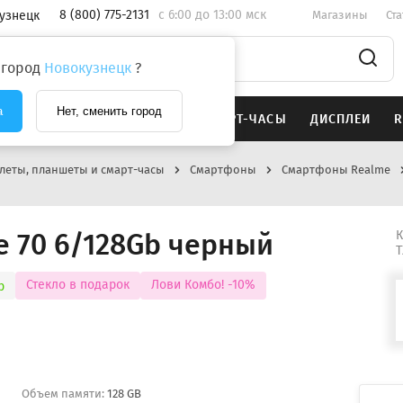
8 (800) 775-2131
c 6:00 до 13:00 мск
узнецк
Магазины
Ст
 город
Новокузнецк
?
а
Нет, сменить город
SAMSUNG
НАУШНИКИ
СМАРТ-ЧАСЫ
ДИСПЛЕИ
R
леты, планшеты и смарт-часы
Смартфоны
Смартфоны Realme
e 70 6/128Gb черный
К
Т
Стекло в подарок
Лови Комбо! -10%
р
Объем памяти:
128 GB