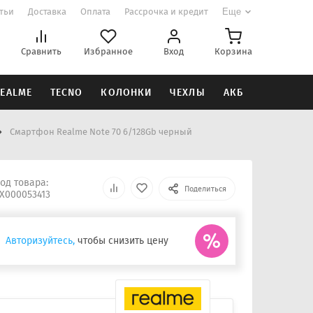
атьи
Доставка
Оплата
Рассрочка и кредит
Еще
Сравнить
Избранное
Вход
Корзина
EALME
TECNO
КОЛОНКИ
ЧЕХЛЫ
АКБ
Смартфон Realme Note 70 6/128Gb черный
од товара:
Поделиться
Х000053413
Авторизуйтесь,
чтобы снизить цену