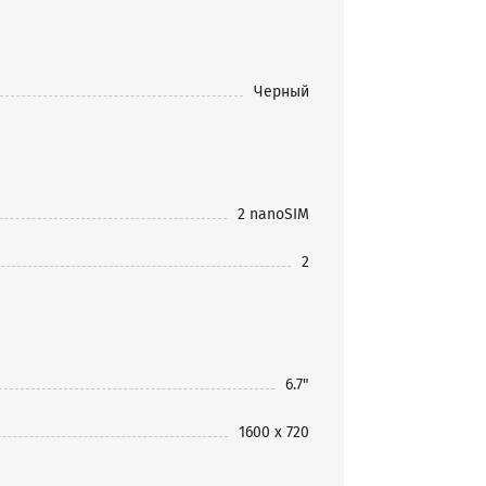
Черный
2 nanoSIM
2
6.7"
1600 x 720