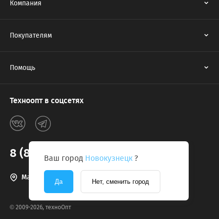
Компания
Покупателям
Помощь
Техноопт в соцсетях
8 (800) 775-2131
Ваш город
Новокузнецк
?
Магазины в г. Новокузнецк
Да
Нет, сменить город
© 2009-2026, техноОпт