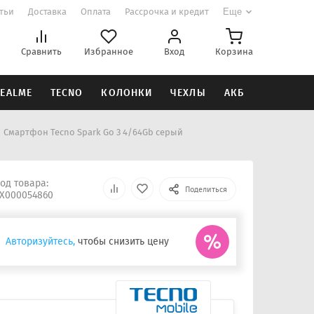
атьи
Доставка
Оплата
Рассрочка и кредит
Еще
Сравнить
Избранное
Вход
Корзина
EALME
TECNO
КОЛОНКИ
ЧЕХЛЫ
АКБ
Смартфон Tecno Spark Go 3 4/64Gb серый
од товара:
Поделиться
Х000054860
Авторизуйтесь,
чтобы снизить цену