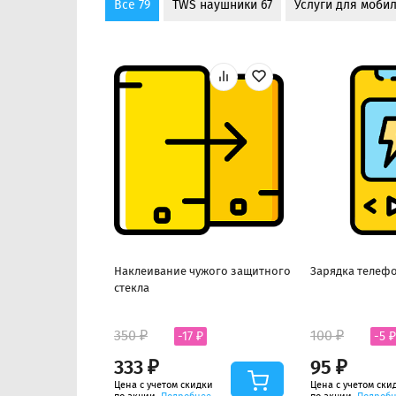
Все 79
TWS наушники 67
Услуги для мобил
Наклеивание чужого защитного
Зарядка телефо
стекла
350 ₽
100 ₽
-17 ₽
-5 ₽
333 ₽
95 ₽
Цена с учетом скидки
Цена с учетом ски