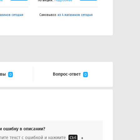
ее
по акции.
Подробнее
по акции.
Подробне
газинов сегодня
Самовывоз
из 4 магазинов сегодня
Самовывоз
из 4 маг
ывы
Вопрос-ответ
0
0
и ошибку в описании?
ите текст с ошибкой и нажмите
Ctrl