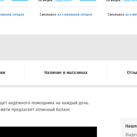
нее
по акции.
Подробнее
по акции.
Подробн
агазинов сегодня
Самовывоз
из 4 магазинов сегодня
Самовывоз
из 4 ма
ики
Наличие в магазинах
Отз
 ищет надёжного помощника на каждый день.
памяти предлагает отличный баланс
Нашл
Выдел