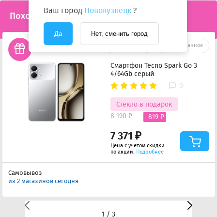
Ваш город
Новокузнецк
?
Похожие товары
Да
Нет, сменить город
Сравнить
Избранное
Смартфон Tecno Spark Go 3
4/64Gb серый
0
Стекло в подарок
8 190 ₽
-819 ₽
7 371 ₽
Цена с учетом скидки
по акции.
Подробнее
Самовывоз
из 2 магазинов сегодня
1 / 3