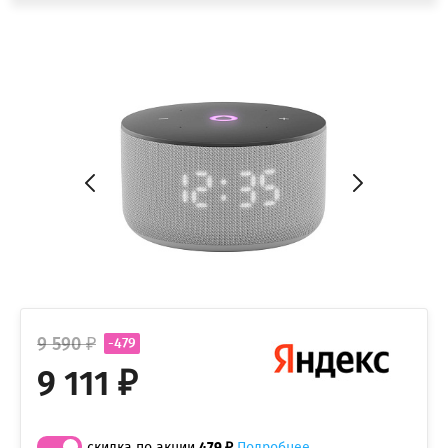
9 590 ₽
-479
9 111 ₽
скидка по акции
479 ₽
Подробнее