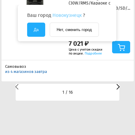
(30W/RMS/Караоке с
микрофоном/BT/FM/USB/SD/LED
черная
Ваш город
Новокузнецк
?
0
Да
Нет, сменить город
7 390 ₽
-369 ₽
7 021 ₽
Цена с учетом скидки
по акции.
Подробнее
Самовывоз
из 4 магазинов завтра
1 / 16