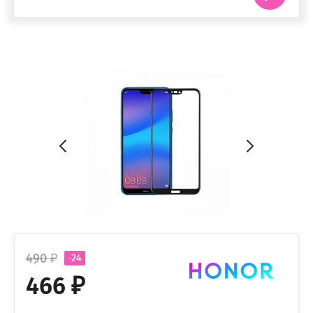
490 ₽
-24
466 ₽