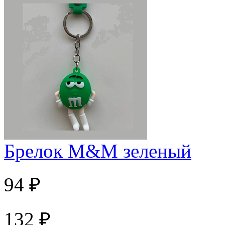
Брелок M&M зеленый
94 ₽
132 ₽