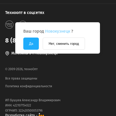
Техноопт в соцсетях
Ваш город
Новокузнецк
?
8 (800) 775-2131
Да
Нет, сменить город
Магазины в г. Новокузнецк
© 2009-2026, техноОпт
Все права защищены
Политика конфиденциальности
ИП Бушуев Александр Владимирович
ИНН: 422107154522
ОГРНИП: 322420500053796
Разработка сайта -