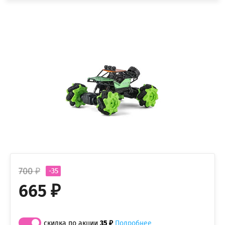
700 ₽
-35
665 ₽
скидка по акции
35 ₽
Подробнее