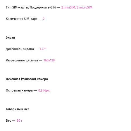
Тип SIM-карты/Поддержка e-SIM
2 miniSIM/2 microSIM
Количество SIM-карт
2
Экран
Диагональ экрана
1.77"
Разрешение дисплея
160x128
Основная (тыловая) камера
Основная камера
0.3 Мрх
Габариты и вес
Вес
80 г