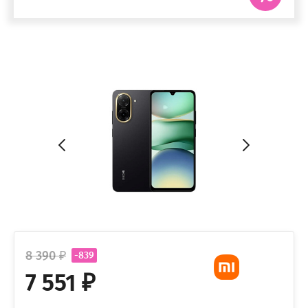
8 390 ₽
-839
7 551 ₽