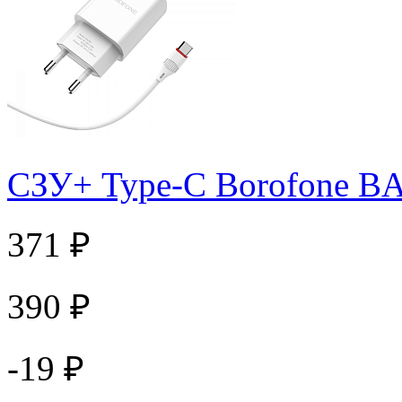
СЗУ+ Type-C Borofone BA
371 ₽
390 ₽
-19 ₽