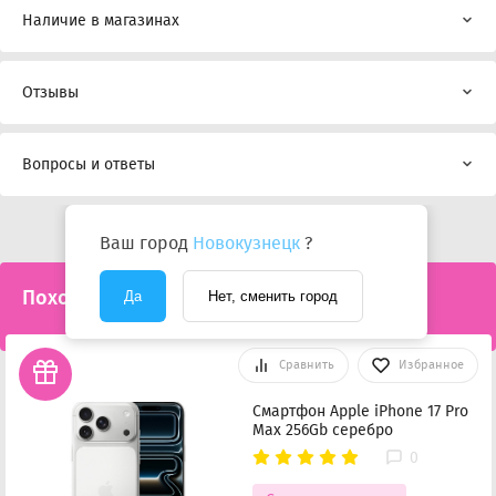
Наличие в магазинах
Отзывы
Вопросы и ответы
Ваш город
Новокузнецк
?
Похожие товары
Да
Нет, сменить город
Сравнить
Избранное
Смартфон Apple iPhone 17 Pro
Max 256Gb серебро
0