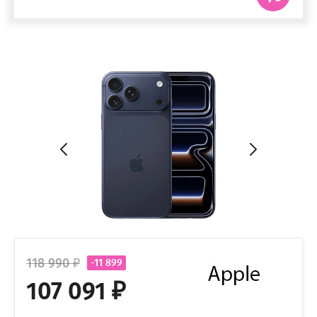
118 990 ₽
-11 899
107 091 ₽