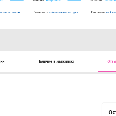
нее
по акции.
Подробнее
по акции.
Подробн
агазинов сегодня
Самовывоз
из 4 магазинов сегодня
Самовывоз
из 4 ма
ики
Наличие в магазинах
Отз
Ос