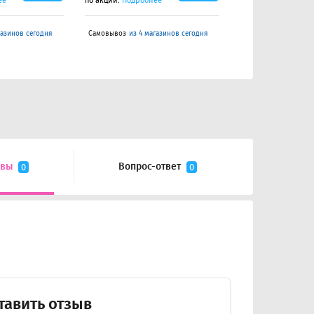
ее
по акции.
Подробнее
по акции.
Подробне
газинов сегодня
Самовывоз
из 4 магазинов сегодня
Самовывоз
из 4 маг
ывы
Вопрос-ответ
0
0
тавить отзыв