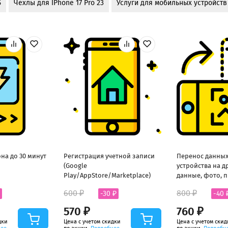
5
Чехлы для IPhone 17 Pro 23
Услуги для мобильных устройств
на до 30 минут
Регистрация учетной записи
Перенос данных
(Google
устройства на д
Play/AppStore/Marketplace)
данные, фото, 
600 ₽
800 ₽
-30 ₽
-40 
570 ₽
760 ₽
дки
Цена с учетом скидки
Цена с учетом скид