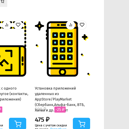
 12
 с одного
Установка приложений
Наклеивание чу
ругое (контакты,
удаленных из
приложения)
AppStore/PlayMarket
(Сбербанк,Альфа-банк, ВТБ,
500 ₽
500 ₽
₽
-25 ₽
-25 ₽
Халва и др.) до 5шт
475 ₽
475 ₽
ки
Цена с учетом скидки
Цена с учетом скид