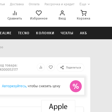
атьи
Доставка
Оплата
Рассрочка и кредит
Еще
Сравнить
Избранное
Вход
Корзина
EALME
TECNO
КОЛОНКИ
ЧЕХЛЫ
АКБ
ро
од товара:
Поделиться
Х000053177
Авторизуйтесь,
чтобы снизить цену