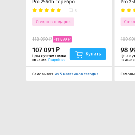
Pro 256Gb серебро
Pro 2
0
Стекло в подарок
Стекл
118 990 ₽
109 99
-11 899 ₽
107 091 ₽
98 9
Купить
Цена с учетом скидки
Цена с у
по акции.
Подробнее
по акции
Самовывоз
из 5 магазинов сегодня
Самовы