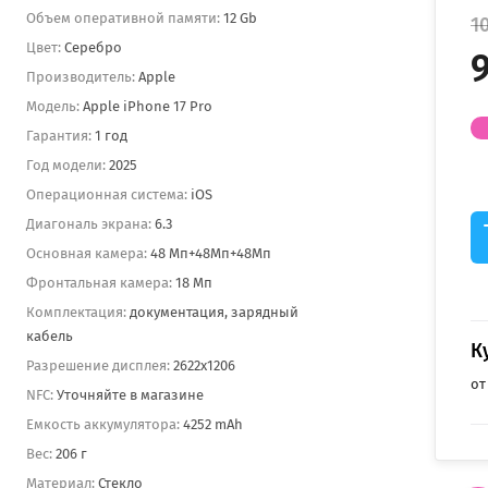
Объем оперативной памяти:
12 Gb
1
Цвет:
Серебро
9
Производитель:
Apple
Модель:
Apple iPhone 17 Pro
Гарантия:
1 год
Год модели:
2025
Операционная система:
iOS
Диагональ экрана:
6.3
Основная камера:
48 Мп+48Мп+48Мп
Фронтальная камера:
18 Мп
Комплектация:
документация, зарядный
кабель
К
Разрешение дисплея:
2622x1206
от
NFC:
Уточняйте в магазине
Емкость аккумулятора:
4252 mAh
Вес:
206 г
Материал:
Стекло