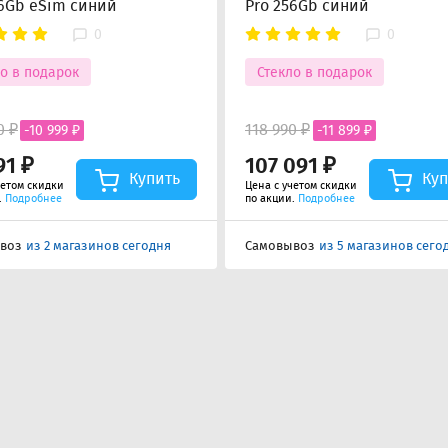
56Gb eSim синий
Pro 256Gb синий
0
0
о в подарок
Стекло в подарок
0 ₽
118 990 ₽
-10 999 ₽
-11 899 ₽
91 ₽
107 091 ₽
Купить
Куп
четом скидки
Цена с учетом скидки
.
Подробнее
по акции.
Подробнее
воз
из 2 магазинов сегодня
Самовывоз
из 5 магазинов сего