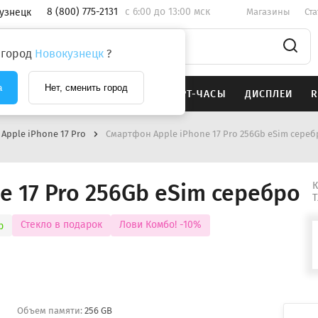
8 (800) 775-2131
c 6:00 до 13:00 мск
узнецк
Магазины
Ст
 город
Новокузнецк
?
а
Нет, сменить город
SAMSUNG
НАУШНИКИ
СМАРТ-ЧАСЫ
ДИСПЛЕИ
R
Apple iPhone 17 Pro
Смартфон Apple iPhone 17 Pro 256Gb eSim сереб
e 17 Pro 256Gb eSim серебро
К
Т
Стекло в подарок
Лови Комбо! -10%
р
Объем памяти:
256 GB