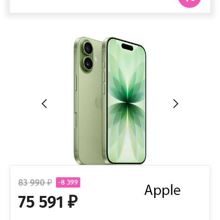
83 990 ₽
-8 399
75 591 ₽