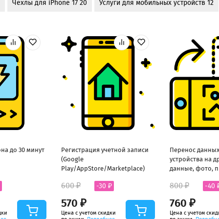
Чехлы для iPhone 17 20
Услуги для мобильных устройств 12
на до 30 минут
Регистрация учетной записи
Перенос данных
(Google
устройства на д
Play/AppStore/Marketplace)
данные, фото, 
600 ₽
800 ₽
-30 ₽
-40 
570 ₽
760 ₽
дки
Цена с учетом скидки
Цена с учетом скид