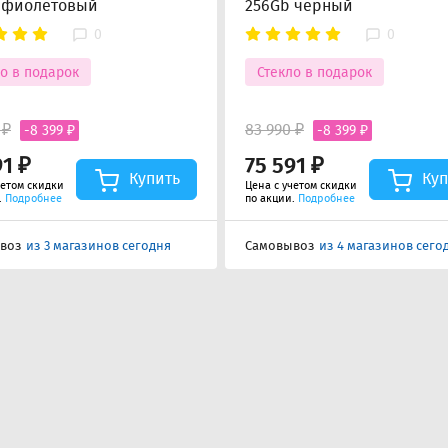
 фиолетовый
256Gb черный
0
0
о в подарок
Стекло в подарок
 ₽
83 990 ₽
-8 399 ₽
-8 399 ₽
91 ₽
75 591 ₽
Купить
Куп
четом скидки
Цена с учетом скидки
.
Подробнее
по акции.
Подробнее
воз
из 3 магазинов сегодня
Самовывоз
из 4 магазинов сего