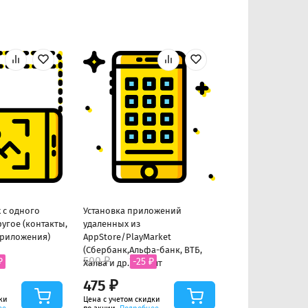
 с одного
Установка приложений
Наклеивание чу
ругое (контакты,
удаленных из
приложения)
AppStore/PlayMarket
(Сбербанк,Альфа-банк, ВТБ,
500 ₽
500 ₽
₽
-25 ₽
-25 ₽
Халва и др.) до 5шт
475 ₽
475 ₽
ки
Цена с учетом скидки
Цена с учетом скид