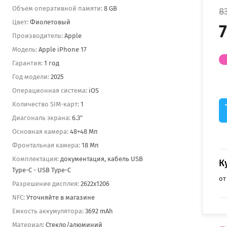
Объем оперативной памяти:
8 GB
8
Цвет:
Фиолетовый
7
Производитель:
Apple
Модель:
Apple iPhone 17
Гарантия:
1 год
Год модели:
2025
Операционная система:
iOS
Количество SIM-карт:
1
Диагональ экрана:
6.3"
Основная камера:
48+48 Мп
Фронтальная камера:
18 Мп
Комплектация:
документация, кабель USB
К
Type-C - USB Type-C
от
Разрешение дисплея:
2622x1206
NFC:
Уточняйте в магазине
Емкость аккумулятора:
3692 mAh
Материал:
Стекло/алюминий