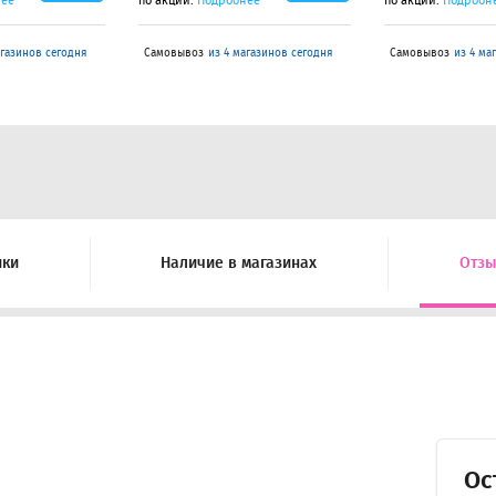
нее
по акции.
Подробнее
по акции.
Подробн
агазинов сегодня
Самовывоз
из 4 магазинов сегодня
Самовывоз
из 4 ма
ики
Наличие в магазинах
Отз
Ос