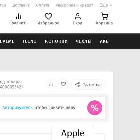
атьи
Доставка
Оплата
Рассрочка и кредит
Еще
Сравнить
Избранное
Вход
Корзина
EALME
TECNO
КОЛОНКИ
ЧЕХЛЫ
АКБ
од товара:
Поделиться
Х000053421
Авторизуйтесь,
чтобы снизить цену