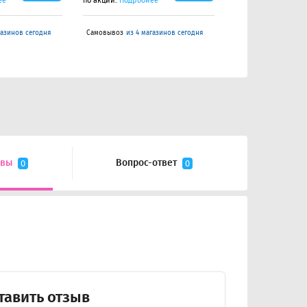
ее
по акции.
Подробнее
по акции.
Подробне
газинов сегодня
Самовывоз
из 4 магазинов сегодня
Самовывоз
из 4 маг
ывы
Вопрос-ответ
0
0
тавить отзыв