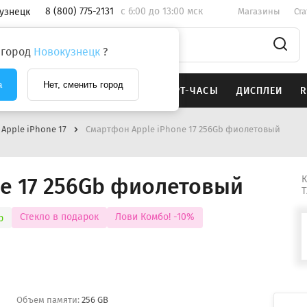
8 (800) 775-2131
c 6:00 до 13:00 мск
узнецк
Магазины
Ст
 город
Новокузнецк
?
а
Нет, сменить город
SAMSUNG
НАУШНИКИ
СМАРТ-ЧАСЫ
ДИСПЛЕИ
R
Apple iPhone 17
Смартфон Apple iPhone 17 256Gb фиолетовый
ne 17 256Gb фиолетовый
К
Т
Стекло в подарок
Лови Комбо! -10%
р
Объем памяти:
256 GB