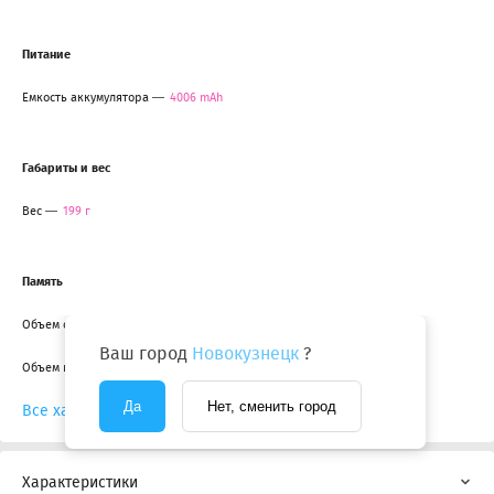
Питание
Емкость аккумулятора
4006 mAh
Габариты и вес
Вес
199 г
Память
Объем оперативной памяти
8 GB
Ваш город
Новокузнецк
?
Объем памяти
256 GB
Да
Нет, сменить город
Все характеристики
Характеристики