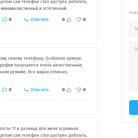
 целом сам телефон стал шустрее работать.
н минималистичный и эстетичный.
Рей
0
Ответить
0
0
ому своему телефону. Особенно камере.
тографии получаются очень качественные,
ном режиме. Все видно отлично,
0
Ответить
0
0
осле 11 и разница для меня огромная.
 целом сам телефон стал шустрее работать.