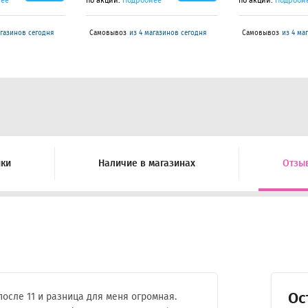
нее
по акции.
Подробнее
по акции.
Подробн
агазинов сегодня
Самовывоз
из 4 магазинов сегодня
Самовывоз
из 4 ма
ики
Наличие в магазинах
Отзы
Ос
осле 11 и разница для меня огромная.