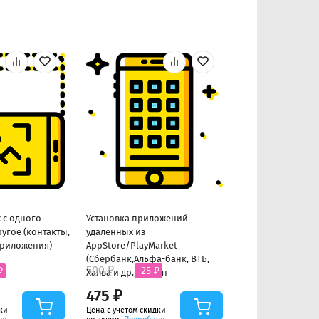
 с одного
Установка приложений
Наклеивание чу
ругое (контакты,
удаленных из
приложения)
AppStore/PlayMarket
(Сбербанк,Альфа-банк, ВТБ,
500 ₽
500 ₽
₽
-25 ₽
-25 ₽
Халва и др.) до 5шт
475 ₽
475 ₽
ки
Цена с учетом скидки
Цена с учетом скид