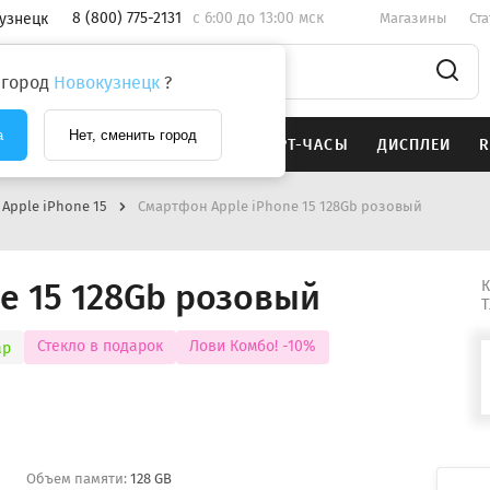
8 (800) 775-2131
c 6:00 до 13:00 мск
узнецк
Магазины
Ст
 город
Новокузнецк
?
а
Нет, сменить город
SAMSUNG
НАУШНИКИ
СМАРТ-ЧАСЫ
ДИСПЛЕИ
R
Apple iPhone 15
Смартфон Apple iPhone 15 128Gb розовый
e 15 128Gb розовый
К
Т
Стекло в подарок
Лови Комбо! -10%
ар
Объем памяти:
128 GB