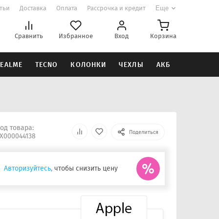
атьи
Доставка
Оплата
Рассрочка и кредит
Еще
Сравнить
Избранное
Вход
Корзина
EALME
TECNO
КОЛОНКИ
ЧЕХЛЫ
АКБ
од товара:
Поделиться
Х000044138
Авторизуйтесь,
чтобы снизить цену