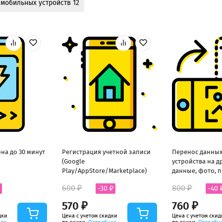
 мобильных устройств 12
на до 30 минут
Регистрация учетной записи
Перенос данных
(Google
устройства на д
Play/AppStore/Marketplace)
данные, фото, 
600 ₽
800 ₽
-30 ₽
-40 
570 ₽
760 ₽
дки
Цена с учетом скидки
Цена с учетом скид