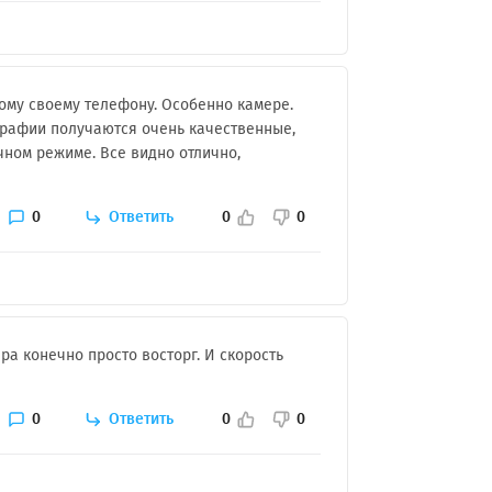
ому своему телефону. Особенно камере.
тографии получаются очень качественные,
ном режиме. Все видно отлично,
0
Ответить
0
0
ра конечно просто восторг. И скорость
0
Ответить
0
0