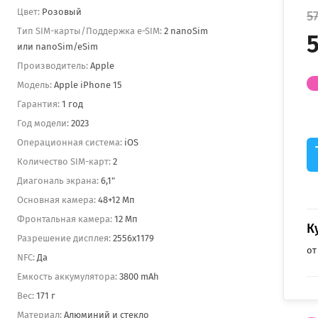
Цвет:
Розовый
5
Тип SIM-карты/Поддержка e-SIM:
2 nanoSim
5
или nanoSim/eSim
Производитель:
Apple
Модель:
Apple iPhone 15
Гарантия:
1 год
Год модели:
2023
Операционная система:
iOS
Количество SIM-карт:
2
Диагональ экрана:
6,1"
Основная камера:
48+12 Мп
Фронтальная камера:
12 Мп
К
Разрешение дисплея:
2556x1179
от
NFC:
Да
Емкость аккумулятора:
3800 mAh
Вес:
171 г
Материал:
Алюминий и стекло