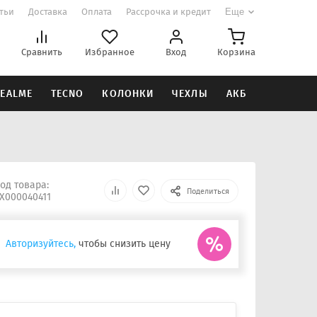
атьи
Доставка
Оплата
Рассрочка и кредит
Еще
Сравнить
Избранное
Вход
Корзина
EALME
TECNO
КОЛОНКИ
ЧЕХЛЫ
АКБ
од товара:
Поделиться
Х000040411
Авторизуйтесь,
чтобы снизить цену