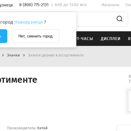
8 (800) 775-2131
c 6:00 до 13:00 мск
узнецк
Магазины
Ст
 город
Новокузнецк
?
а
Нет, сменить город
SAMSUNG
НАУШНИКИ
СМАРТ-ЧАСЫ
ДИСПЛЕИ
R
Значки
Значок дерево в ассортименте
ртименте
К
Т
Производитель:
Китай