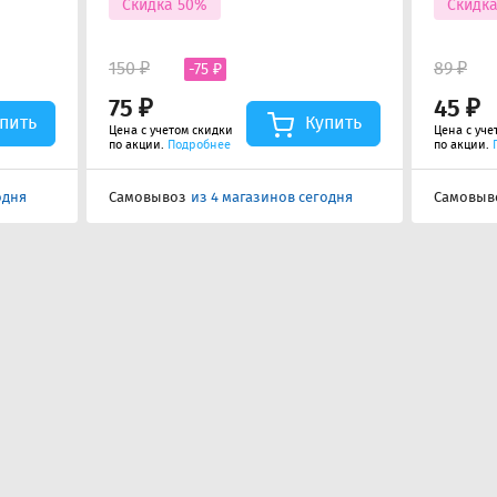
Скидка 50%
Скидк
150 ₽
89 ₽
-75 ₽
75 ₽
45 ₽
пить
Купить
Цена с учетом скидки
Цена с уче
по акции.
Подробнее
по акции.
одня
Самовывоз
из 4 магазинов сегодня
Самовыв