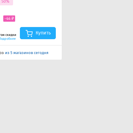
а 50%
-44 ₽
Купить
том скидки
Подробнее
оз
из 5 магазинов сегодня