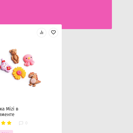
а Mizi в
именте
0