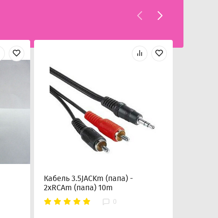
Кабель 3.5JACKm (папа) -
Кабель 3
2xRCAm (папа) 10m
2xRCAm 
0