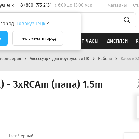
8 (800) 775-2131
c 6:00 до 13:00 мск
узнецк
Магазины
Ст
 город
Новокузнецк
?
а
Нет, сменить город
SAMSUNG
НАУШНИКИ
СМАРТ-ЧАСЫ
ДИСПЛЕИ
R
периферия
Аксессуары для ноутбуков и ПК
Кабели
Кабель 3.
) - 3xRCAm (папа) 1.5m
К
0
Цвет:
Черный