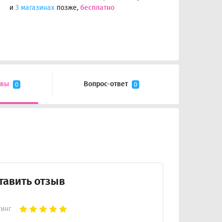
и
3 магазинах
позже,
бесплатно
ывы
Вопрос-ответ
0
0
тавить отзыв
тинг