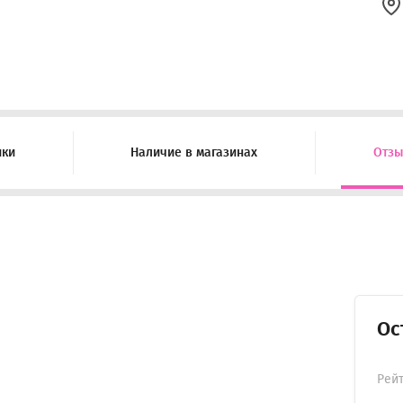
ики
Наличие в магазинах
Отз
Ос
Рей