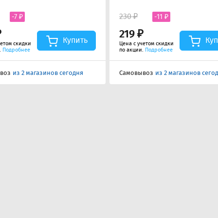
230 ₽
-7 ₽
-11 ₽
₽
219 ₽
Купить
Куп
четом скидки
Цена с учетом скидки
.
Подробнее
по акции.
Подробнее
воз
из 2 магазинов сегодня
Самовывоз
из 2 магазинов сего