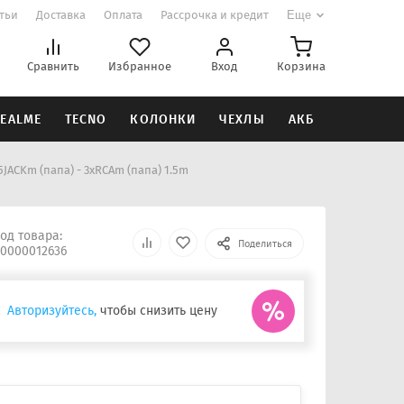
атьи
Доставка
Оплата
Рассрочка и кредит
Еще
Сравнить
Избранное
Вход
Корзина
EALME
TECNO
КОЛОНКИ
ЧЕХЛЫ
АКБ
5JACKm (папа) - 3xRCAm (папа) 1.5m
од товара:
Поделиться
0000012636
Авторизуйтесь,
чтобы снизить цену