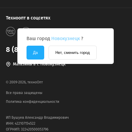
Техноопт в соцсетях
Ваш город
Новокузнецк
?
8 (800) 775-2131
Да
Нет, сменить город
Магазины в г. Новокузнецк
© 2009-2026, техноОпт
Все права защищены
Политика конфиденциальности
ИП Бушуев Александр Владимирович
ИНН: 422107154522
ОГРНИП: 322420500053796