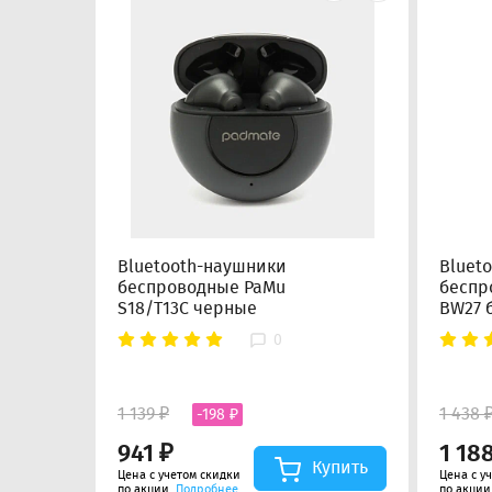
Bluetooth-наушники
Bluet
беспроводные PaMu
беспр
S18/T13C черные
BW27 
0
1 139 ₽
1 438 
-198 ₽
941 ₽
1 18
Купить
Цена с учетом скидки
Цена с у
по акции.
Подробнее
по акции