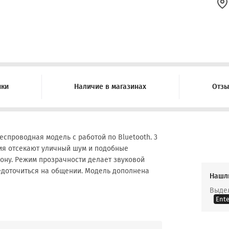
ики
Наличие в магазинах
Отз
спроводная модель с работой по Bluetooth. 3
ия отсекают уличный шум и подобные
ону. Режим прозрачности делает звуковой
едоточиться на общении. Модель дополнена
Нашл
Выдел
Ente