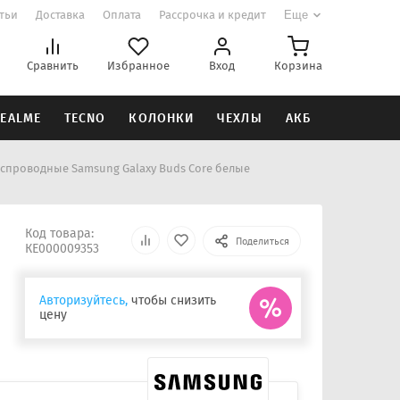
атьи
Доставка
Оплата
Рассрочка и кредит
Еще
Сравнить
Избранное
Вход
Корзина
EALME
TECNO
КОЛОНКИ
ЧЕХЛЫ
АКБ
спроводные Samsung Galaxy Buds Core белые
Код товара:
Поделиться
КЕ000009353
Авторизуйтесь,
чтобы снизить
цену