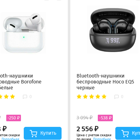
ooth-наушники
Bluetooth-наушники
оводные Borofone
беспроводные Hoco EQ5
белые
черные
0
0
₽
3 094 ₽
-250 ₽
-538 ₽
8 ₽
2 556 ₽
Купить
Куп
четом скидки
Цена с учетом скидки
.
Подробнее
по акции.
Подробнее