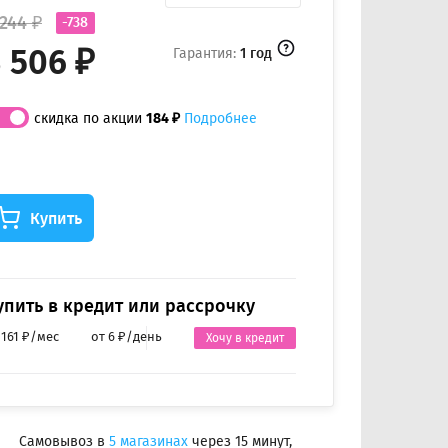
 244 ₽
-738
 506 ₽
Гарантия:
1 год
скидка по акции
184 ₽
Подробнее
Купить
упить в кредит или рассрочку
 161 ₽/мес
от 6 ₽/день
Хочу в кредит
Самовывоз в
5 магазинах
через 15 минут,