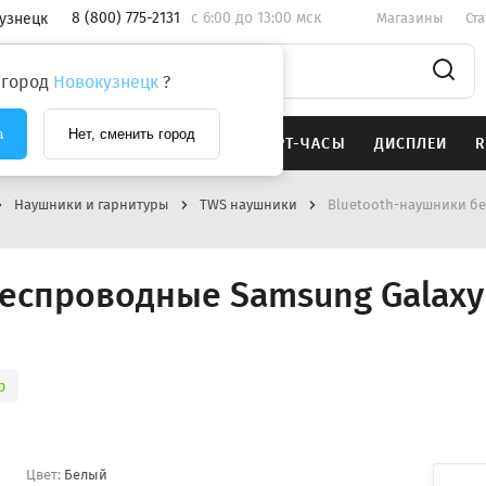
8 (800) 775-2131
c 6:00 до 13:00 мск
узнецк
Магазины
Ст
 город
Новокузнецк
?
а
Нет, сменить город
SAMSUNG
НАУШНИКИ
СМАРТ-ЧАСЫ
ДИСПЛЕИ
R
Наушники и гарнитуры
TWS наушники
Bluetooth-наушники бе
беспроводные Samsung Galaxy
р
Цвет:
Белый