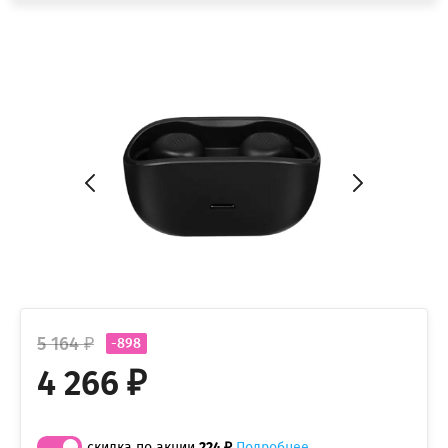
5 164 ₽
-898
4 266 ₽
скидка по акции
224 ₽
Подробнее