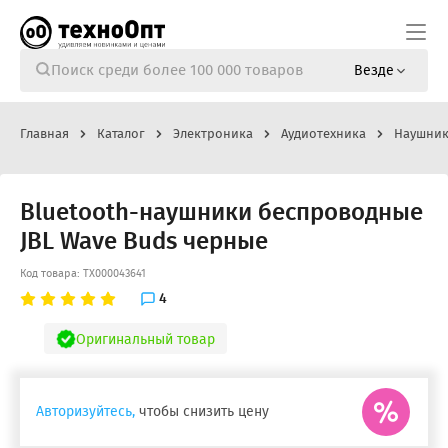
Везде
Главная
Каталог
Электроника
Аудиотехника
Наушник
Bluetooth-наушники беспроводные
JBL Wave Buds черные
Код товара: ТХ000043641
4
Оригинальный товар
Авторизуйтесь,
чтобы снизить цену