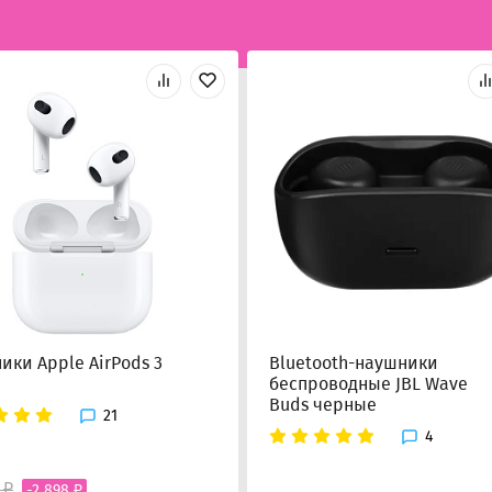
ики Apple AirPods 3
Bluetooth-наушники
беспроводные JBL Wave
Buds черные
21
4
 ₽
-2 898 ₽