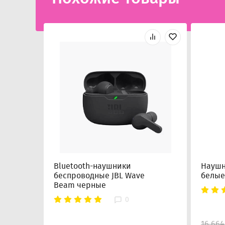
Bluetooth-наушники
Наушн
беспроводные JBL Wave
белые
Beam черные
0
16 664