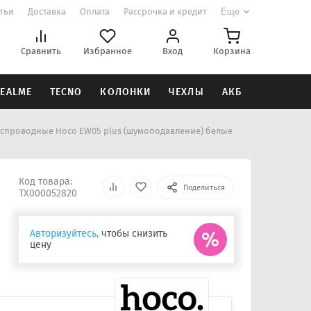
атьи
Доставка
Оплата
Рассрочка и кредит
Еще
Сравнить
Избранное
Вход
Корзина
EALME
TECNO
КОЛОНКИ
ЧЕХЛЫ
АКБ
еспроводные Hoco EW05 plus (шумоподавление) белые
Код товара:
Поделиться
ТХ000052820
Авторизуйтесь,
чтобы снизить
цену