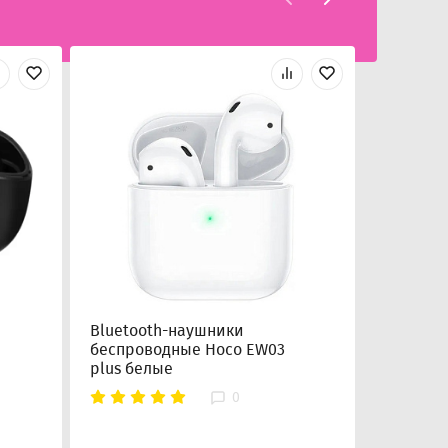
Bluetooth-наушники
Bluetoo
беспроводные Hoco EW03
беспров
plus белые
S18/T13
0