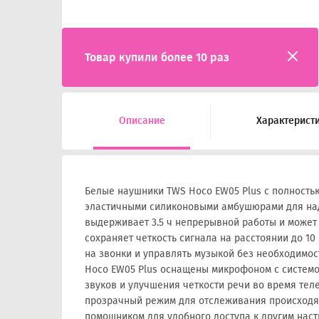
Товар купили более 10 раз
Описание
Характерист
Белые наушники TWS Hoco EW05 Plus с полност
эластичными силиконовыми амбушюрами для над
выдерживает 3.5 ч непрерывной работы и может з
сохраняет четкость сигнала на расстоянии до 10
на звонки и управлять музыкой без необходимос
Hoco EW05 Plus оснащены микрофоном с систем
звуков и улучшения четкости речи во время тел
прозрачный режим для отслеживания происходя
помощником для удобного доступа к другим нас