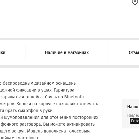
ики
Наличие в магазинах
Отз
ью беспроводным дизайном оснащены
ежной фиксации в ушах. Гарнитура
аряжаться от кейса. Связь по Bluetooth
 метров. Кнопки на корпусе позволяют отвечать
Нашл
ти брать смартфон в руки.
Выдел
ой шумоподавления для отсечения посторонних
Ente
ефонного разговора. Вы можете активировать
щего вокруг. Модель дополнена голосовым
тройкам смартфона.