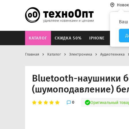
Новок
Везде
Ваш
Д
КАТАЛОГ
СКИДКА 50%
IPHONE
XIAOMI
Главная
Каталог
Электроника
Аудиотехника
Bluetooth-наушники 
(шумоподавление) бе
0
Оригинальный това