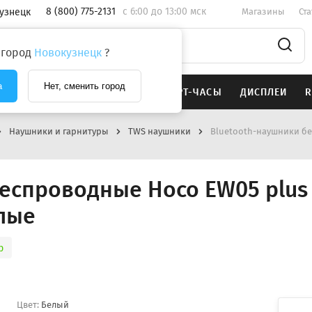
8 (800) 775-2131
c 6:00 до 13:00 мск
узнецк
Магазины
Ст
 город
Новокузнецк
?
а
Нет, сменить город
SAMSUNG
НАУШНИКИ
СМАРТ-ЧАСЫ
ДИСПЛЕИ
R
Наушники и гарнитуры
TWS наушники
Bluetooth-наушники б
беспроводные Hoco EW05 plus
лые
р
Цвет:
Белый