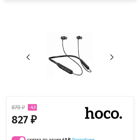
870 ₽
-43
827 ₽
скидка по акции
43 ₽
Подробнее