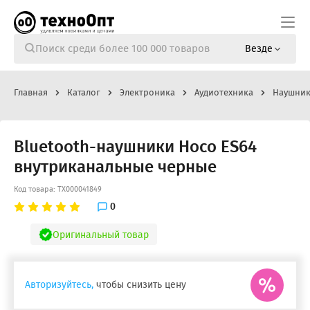
Везде
Главная
Каталог
Электроника
Аудиотехника
Наушник
Bluetooth-наушники Hoco ES64
внутриканальные черные
Код товара: ТХ000041849
0
Оригинальный товар
Авторизуйтесь,
чтобы снизить цену