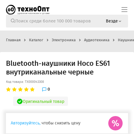
Везде
Главная
Каталог
Электроника
Аудиотехника
Наушник
Bluetooth-наушники Hoco ES61
внутриканальные черные
Код товара: ТХ000043308
0
Оригинальный товар
Авторизуйтесь,
чтобы снизить цену