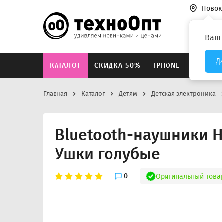
Новок
Везде
Ваш
Д
КАТАЛОГ
СКИДКА 50%
IPHONE
XIAOMI
Главная
Каталог
Детям
Детская электроника
Bluetooth-наушники 
Ушки голубые
0
Оригинальный това