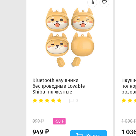
Bluetooth наушники
Наушн
беспроводные Lovable
полно
Shiba inu желтые
розов
0
999 ₽
1 090 
-50 ₽
949 ₽
1 03
Купить