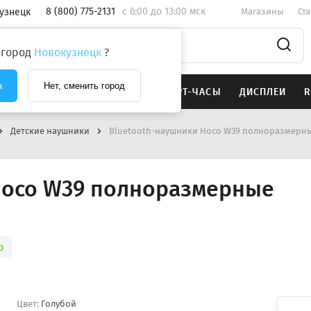
8 (800) 775-2131
c 6:00 до 13:00 мск
узнецк
Магазины
Ст
 город
Новокузнецк
?
а
Нет, сменить город
SAMSUNG
НАУШНИКИ
СМАРТ-ЧАСЫ
ДИСПЛЕИ
R
Детские наушники
Bluetooth-наушники Hoco W39 полноразмерн
Hoco W39 полноразмерные
р
Цвет:
Голубой