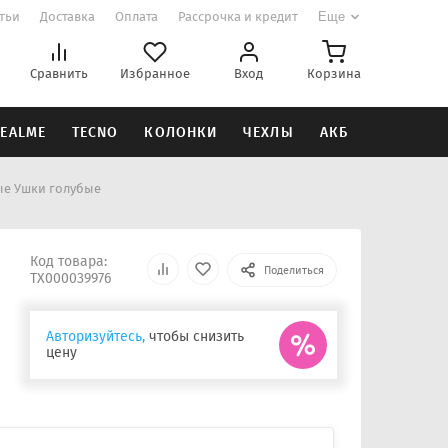
атьи
Доставка
Оплата
Рассрочка и кредит
Еще
Сравнить
Избранное
Вход
Корзина
EALME
TECNO
КОЛОНКИ
ЧЕХЛЫ
АКБ
ые Ушки голубые
Код товара:
Поделиться
ТХ000039976
Авторизуйтесь,
чтобы снизить
цену