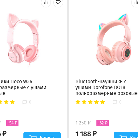
ики Hoco W36
Bluetooth-наушники с
размерные с ушами
ушами Borofone BO18
ые
полноразмерные розовые
0
0
₽
1 250 ₽
-54 ₽
-62 ₽
6 ₽
1 188 ₽
Купить
Куп