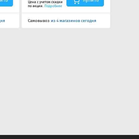
Цена с учетом скидки
Цена с учет
по акции.
Подробнее
по акции.
П
дня
Самовывоз
из 4 магазинов сегодня
Самовыво