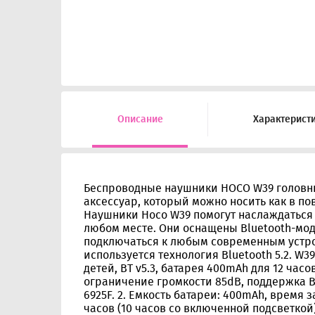
Описание
Характерист
Беспроводные наушники HOCO W39 головны
аксессуар, который можно носить как в по
Наушники Hoco W39 помогут наслаждаться
любом месте. Они оснащены Bluetooth-мод
подключаться к любым современным устро
используется технология Bluetooth 5.2. W
детей, BT v5.3, батарея 400mAh для 12 час
ограничение громкости 85dB, поддержка BT,
6925F. 2. Емкость батареи: 400mAh, время з
часов (10 часов со включенной подсветкой)