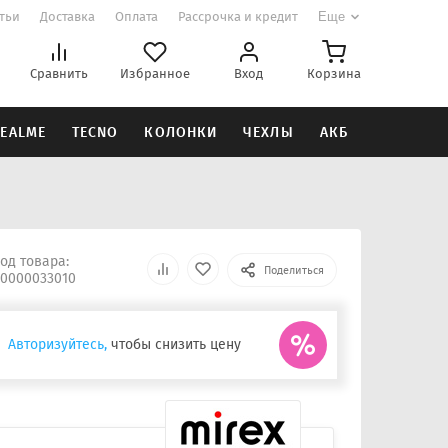
атьи
Доставка
Оплата
Рассрочка и кредит
Еще
Сравнить
Избранное
Вход
Корзина
EALME
TECNO
КОЛОНКИ
ЧЕХЛЫ
АКБ
од товара:
Поделиться
0000033010
Авторизуйтесь,
чтобы снизить цену