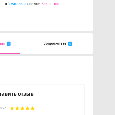
и
3 магазинах
позже,
бесплатно
ывы
Вопрос-ответ
0
0
тавить отзыв
тинг