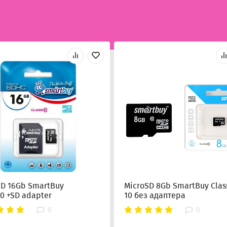
SD 16Gb SmartBuy
MicroSD 8Gb SmartBuy Clas
10 +SD adapter
10 без адаптера
0
0