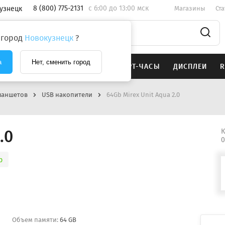
8 (800) 775-2131
c 6:00 до 13:00 мск
узнецк
Магазины
Ст
 город
Новокузнецк
?
а
Нет, сменить город
SAMSUNG
НАУШНИКИ
СМАРТ-ЧАСЫ
ДИСПЛЕИ
R
ланшетов
USB накопители
64Gb Mirex Unit Aqua 2.0
.0
К
0
р
Объем памяти:
64 GB