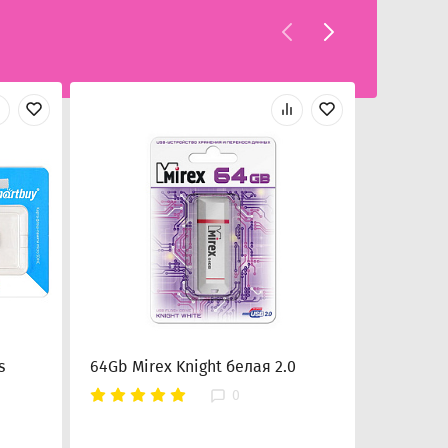
s
64Gb Mirex Knight белая 2.0
64Gb Mir
0