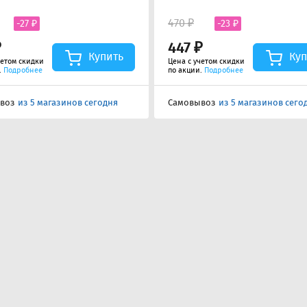
470 ₽
-27 ₽
-23 ₽
₽
447 ₽
Купить
Куп
четом скидки
Цена с учетом скидки
.
Подробнее
по акции.
Подробнее
воз
из 5 магазинов сегодня
Самовывоз
из 5 магазинов сего