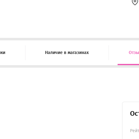
ики
Наличие в магазинах
Отз
Ос
Рей