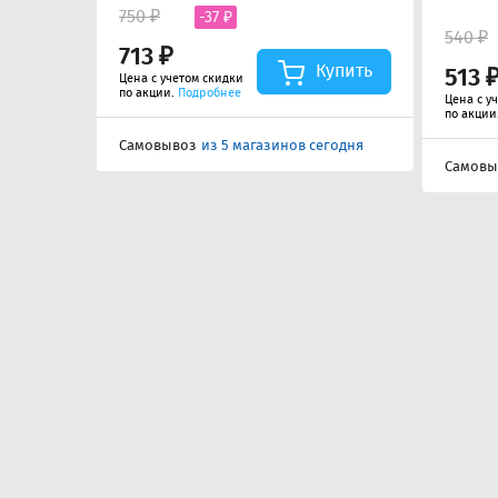
750 ₽
-37 ₽
540 ₽
713 ₽
Купить
513 
Цена с учетом скидки
по акции.
Подробнее
Цена с у
по акции
Самовывоз
из 5 магазинов сегодня
Самовы