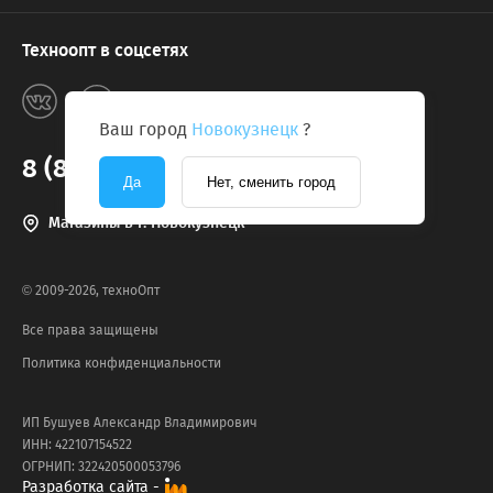
Техноопт в соцсетях
Ваш город
Новокузнецк
?
8 (800) 775-2131
Да
Нет, сменить город
Магазины в г. Новокузнецк
© 2009-2026, техноОпт
Все права защищены
Политика конфиденциальности
ИП Бушуев Александр Владимирович
ИНН: 422107154522
ОГРНИП: 322420500053796
Разработка сайта -