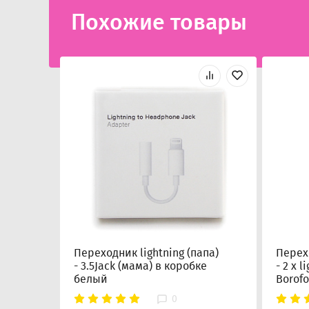
Похожие товары
Переходник lightning (папа)
Перехо
- 3.5Jack (мама) в коробке
- 2 х 
белый
Borof
0