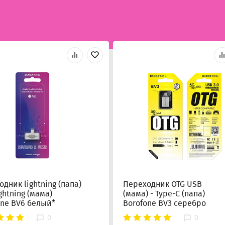
дник lightning (папа)
Переходник OTG USB
lightning (мама)
(мама) - Type-C (папа)
one BV6 белый*
Borofone BV3 серебро
0
0