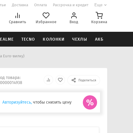
атьи
Доставка
Оплата
Рассрочка и кредит
Еще
Сравнить
Избранное
Вход
Корзина
EALME
TECNO
КОЛОНКИ
ЧЕХЛЫ
АКБ
а Euro-вилку)
од товара:
Поделиться
0000014938
Авторизуйтесь,
чтобы снизить цену