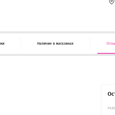
ики
Наличие в магазинах
Отз
Ос
Рей