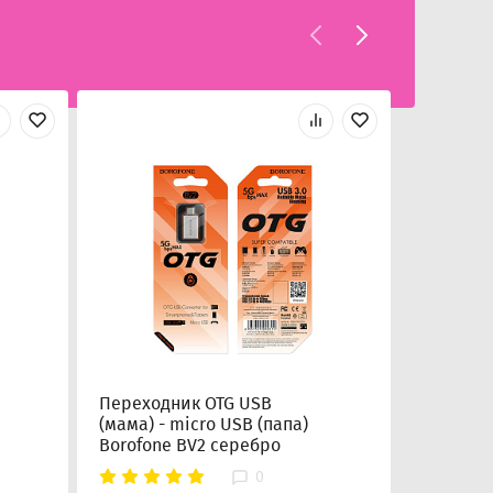
Переходник OTG USB
Переход
(мама) - micro USB (папа)
(мама) -
Borofone BV2 серебро
Hoco (UA
0