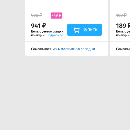
990 ₽
199 ₽
-49 ₽
941 ₽
189 
Купить
Цена с учетом скидки
Цена с у
по акции.
Подробнее
по акции
Самовывоз
из 4 магазинов сегодня
Самовы