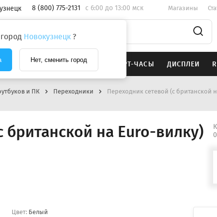
8 (800) 775-2131
c 6:00 до 13:00 мск
узнецк
Магазины
Ст
 город
Новокузнецк
?
а
Нет, сменить город
SAMSUNG
НАУШНИКИ
СМАРТ-ЧАСЫ
ДИСПЛЕИ
R
оутбуков и ПК
Переходники
Переходник сетевой (с британской н
с британской на Euro-вилку)
К
0
Цвет:
Белый