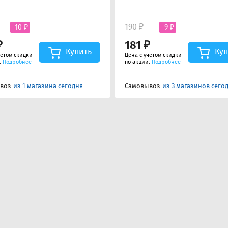
190 ₽
-10 ₽
-9 ₽
₽
181 ₽
Купить
Куп
четом скидки
Цена с учетом скидки
.
Подробнее
по акции.
Подробнее
воз
из 1 магазина сегодня
Самовывоз
из 3 магазинов сего